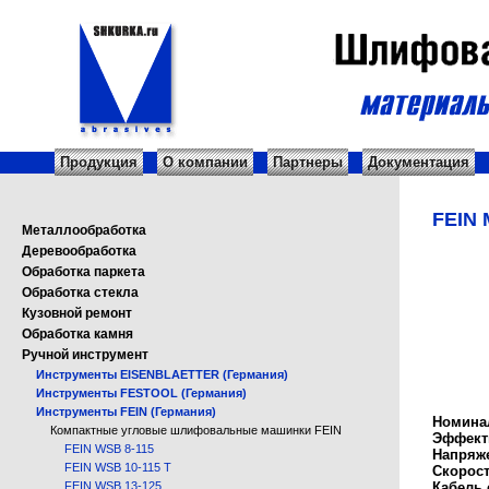
Продукция
О компании
Партнеры
Документация
FEIN 
Металлообработка
Деревообработка
Обработка паркета
Обработка стекла
Кузовной ремонт
Обработка камня
Ручной инструмент
Инструменты EISENBLAETTER (Германия)
Инструменты FESTOOL (Германия)
Инструменты FEIN (Германия)
Номина
Компактные угловые шлифовальные машинки FEIN
Эффект
FEIN WSB 8-115
Напряже
FEIN WSB 10-115 T
Скорост
FEIN WSB 13-125
Кабель 